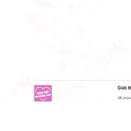
Giới t
Về chúng
Liên hệ
Công ty cổ phần VNCT Group
Liên hệ
Mã số thuế: 0110284788
Tuyển 
Hotline: 086 86 86 440
Điều kh