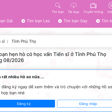
Tìm bạn
Tải App
Truyền thông
Vi
ạn Gái
Tìm bạn Les
Tìm bạn Gay
Tìm b
 sĩ
Tỉnh Phú Thọ
bạn hẹn hò có học vấn Tiến sĩ ở Tỉnh Phú Thọ
g 08/2026
 rất nhiều hồ sơ nữa ...
 đăng ký ngay để xem thêm và trò chuyện với những hồ s
 hợp bạn nhé
Đăng ký
Đăng nhập