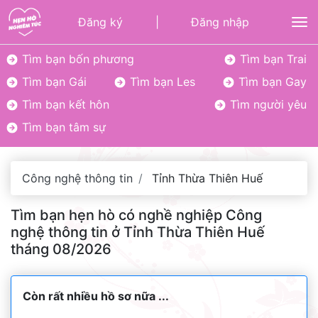
Đăng ký
|
Đăng nhập
To
Tìm bạn bốn phương
Tìm bạn Trai
Tìm bạn Gái
Tìm bạn Les
Tìm bạn Gay
Tìm bạn kết hôn
Tìm người yêu
Tìm bạn tâm sự
Công nghệ thông tin
Tỉnh Thừa Thiên Huế
Tìm bạn hẹn hò có nghề nghiệp Công
nghệ thông tin ở Tỉnh Thừa Thiên Huế
tháng 08/2026
Còn rất nhiều hồ sơ nữa ...