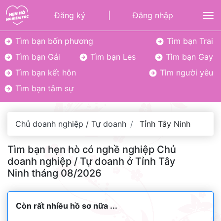
Đăng ký
|
Đăng nhập
To
Tìm bạn bốn phương
Tìm bạn Trai
Tìm bạn Gái
Tìm bạn Les
Tìm bạn Gay
Tìm bạn kết hôn
Tìm người yêu
Tìm bạn tâm sự
Chủ doanh nghiệp / Tự doanh
Tỉnh Tây Ninh
Tìm bạn hẹn hò có nghề nghiệp Chủ
doanh nghiệp / Tự doanh ở Tỉnh Tây
Ninh tháng 08/2026
Còn rất nhiều hồ sơ nữa ...