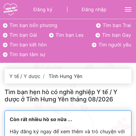
Đăng ký
|
Đăng nhập
To
Tìm bạn bốn phương
Tìm bạn Trai
Tìm bạn Gái
Tìm bạn Les
Tìm bạn Gay
Tìm bạn kết hôn
Tìm người yêu
Tìm bạn tâm sự
Y tế / Y dược
Tỉnh Hưng Yên
Tìm bạn hẹn hò có nghề nghiệp Y tế / Y
dược ở Tỉnh Hưng Yên tháng 08/2026
Còn rất nhiều hồ sơ nữa ...
Hãy đăng ký ngay để xem thêm và trò chuyện với