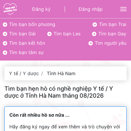
Đăng ký
|
Đăng nhập
To
Tìm bạn bốn phương
Tìm bạn Trai
Tìm bạn Gái
Tìm bạn Les
Tìm bạn Gay
Tìm bạn kết hôn
Tìm người yêu
Tìm bạn tâm sự
Y tế / Y dược
Tỉnh Hà Nam
Tìm bạn hẹn hò có nghề nghiệp Y tế / Y
dược ở Tỉnh Hà Nam tháng 08/2026
Còn rất nhiều hồ sơ nữa ...
Hãy đăng ký ngay để xem thêm và trò chuyện với