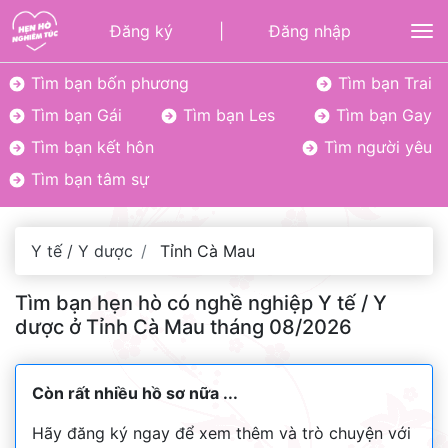
Đăng ký
|
Đăng nhập
To
Tìm bạn bốn phương
Tìm bạn Trai
Tìm bạn Gái
Tìm bạn Les
Tìm bạn Gay
Tìm bạn kết hôn
Tìm người yêu
Tìm bạn tâm sự
Y tế / Y dược
Tỉnh Cà Mau
Tìm bạn hẹn hò có nghề nghiệp Y tế / Y
dược ở Tỉnh Cà Mau tháng 08/2026
Còn rất nhiều hồ sơ nữa ...
Hãy đăng ký ngay để xem thêm và trò chuyện với