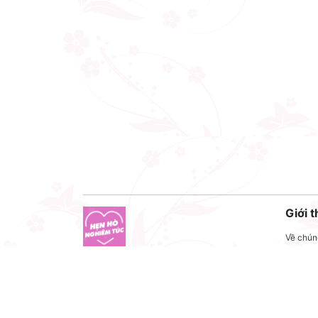
Giới t
Về chúng
Liên hệ
Công ty cổ phần VNCT Group
Liên hệ
Mã số thuế: 0110284788
Tuyển 
Hotline: 086 86 86 440
Điều kh