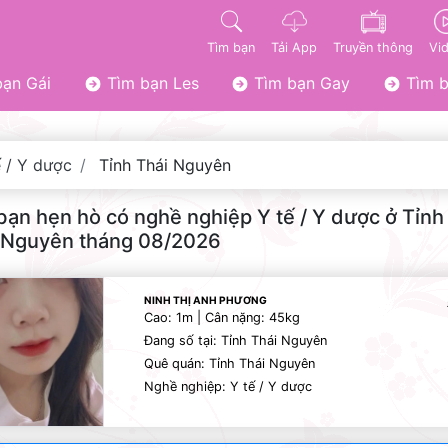
Tìm bạn
Tải App
Truyền thông
Vi
ạn Gái
Tìm bạn Les
Tìm bạn Gay
Tìm b
ế / Y dược
Tỉnh Thái Nguyên
bạn hẹn hò có nghề nghiệp Y tế / Y dược ở Tỉnh
 Nguyên tháng 08/2026
NINH THỊ ANH PHƯƠNG
Cao: 1m | Cân nặng: 45kg
Đang số tại: Tỉnh Thái Nguyên
Quê quán: Tỉnh Thái Nguyên
Nghề nghiệp: Y tế / Y dược