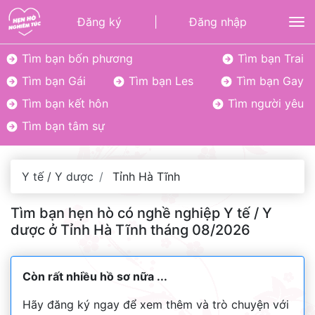
Đăng ký
|
Đăng nhập
To
Tìm bạn bốn phương
Tìm bạn Trai
Tìm bạn Gái
Tìm bạn Les
Tìm bạn Gay
Tìm bạn kết hôn
Tìm người yêu
Tìm bạn tâm sự
Y tế / Y dược
Tỉnh Hà Tĩnh
Tìm bạn hẹn hò có nghề nghiệp Y tế / Y
dược ở Tỉnh Hà Tĩnh tháng 08/2026
Còn rất nhiều hồ sơ nữa ...
Hãy đăng ký ngay để xem thêm và trò chuyện với