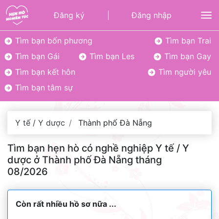
Đăng ký
|
Đăng nhập
To
Tìm bạn bốn phương
Tìm bạn Trai
Tìm bạn Gái
Tìm bạn Les
Tìm bạn Gay
Tìm bạn kết hôn
Tìm người yêu
Tìm bạn tâm sự
Y tế / Y dược
Thành phố Đà Nẵng
Tìm bạn hẹn hò có nghề nghiệp Y tế / Y
dược ở Thành phố Đà Nẵng tháng
08/2026
Còn rất nhiều hồ sơ nữa ...