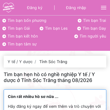
Đăng ký
|
Đăng nhập
To
Tìm bạn bốn phương
Tìm bạn Trai
Tìm bạn Gái
Tìm bạn Les
Tìm bạn Gay
Tìm bạn kết hôn
Tìm người yêu
Tìm bạn tâm sự
Y tế / Y dược
Tỉnh Sóc Trăng
Tìm bạn hẹn hò có nghề nghiệp Y tế / Y
dược ở Tỉnh Sóc Trăng tháng 08/2026
Còn rất nhiều hồ sơ nữa ...
Hãy đăng ký ngay để xem thêm và trò chuyện với