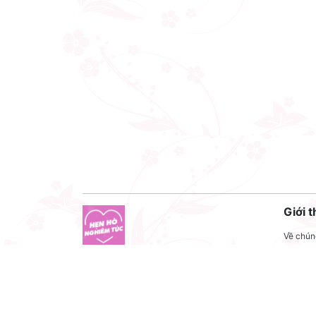
Giới t
Về chúng
Liên hệ
Công ty cổ phần VNCT Group
Liên hệ
Mã số thuế: 0110284788
Tuyển 
Hotline: 086 86 86 440
Điều kh