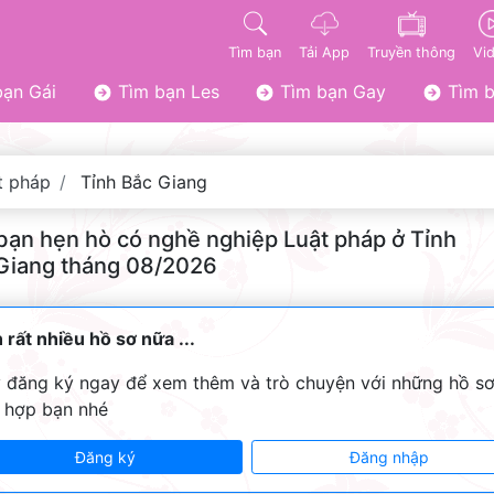
Tìm bạn
Tải App
Truyền thông
Vi
ạn Gái
Tìm bạn Les
Tìm bạn Gay
Tìm b
t pháp
Tỉnh Bắc Giang
bạn hẹn hò có nghề nghiệp Luật pháp ở Tỉnh
Giang tháng 08/2026
 rất nhiều hồ sơ nữa ...
 đăng ký ngay để xem thêm và trò chuyện với những hồ s
 hợp bạn nhé
Đăng ký
Đăng nhập