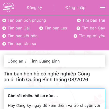
Đăng ký
|
Đăng nhập
To
Tìm bạn bốn phương
Tìm bạn Trai
Tìm bạn Gái
Tìm bạn Les
Tìm bạn Gay
Tìm bạn kết hôn
Tìm người yêu
Tìm bạn tâm sự
Công an
Tỉnh Quảng Bình
Tìm bạn hẹn hò có nghề nghiệp Công
an ở Tỉnh Quảng Bình tháng 08/2026
Còn rất nhiều hồ sơ nữa ...
Hãy đăng ký ngay để xem thêm và trò chuyện với