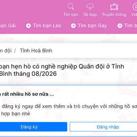
Tìm bạn
Tải App
Truyền thông
Vi
ạn Gái
Tìm bạn Les
Tìm bạn Gay
Tìm b
n đội
Tỉnh Hoà Bình
bạn hẹn hò có nghề nghiệp Quân đội ở Tỉnh
Bình tháng 08/2026
 rất nhiều hồ sơ nữa ...
 đăng ký ngay để xem thêm và trò chuyện với những hồ s
 hợp bạn nhé
Đăng ký
Đăng nhập