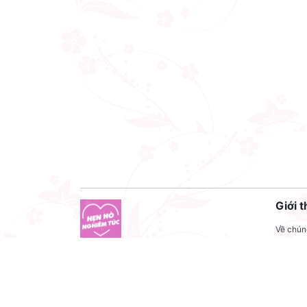
Giới t
Về chúng
Liên hệ
Công ty cổ phần VNCT Group
Liên hệ
Mã số thuế: 0110284788
Tuyển 
Hotline: 086 86 86 440
Điều kh