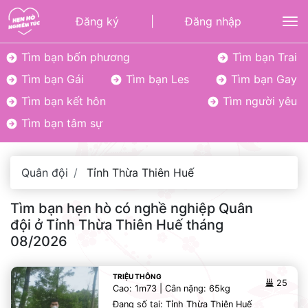
Đăng ký
|
Đăng nhập
To
Tìm bạn bốn phương
Tìm bạn Trai
Tìm bạn Gái
Tìm bạn Les
Tìm bạn Gay
Tìm bạn kết hôn
Tìm người yêu
Tìm bạn tâm sự
Quân đội
Tỉnh Thừa Thiên Huế
Tìm bạn hẹn hò có nghề nghiệp Quân
đội ở Tỉnh Thừa Thiên Huế tháng
08/2026
TRIỆU THÔNG
25
Cao: 1m73 | Cân nặng: 65kg
Đang số tại: Tỉnh Thừa Thiên Huế