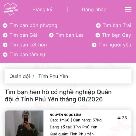
Đăng ký
|
Đăng nhập
To
Tìm bạn bốn phương
Tìm bạn Trai
Tìm bạn Gái
Tìm bạn Les
Tìm bạn Gay
Tìm bạn kết hôn
Tìm người yêu
Tìm bạn tâm sự
Quân đội
Tỉnh Phú Yên
Tìm bạn hẹn hò có nghề nghiệp Quân
đội ở Tỉnh Phú Yên tháng 08/2026
NGUYỄN NGỌC LÂM
23
Cao: 1m66 | Cân nặng: 57kg
Đang số tại: Tỉnh Phú Yên
Quê quán: Tỉnh Phú Yên