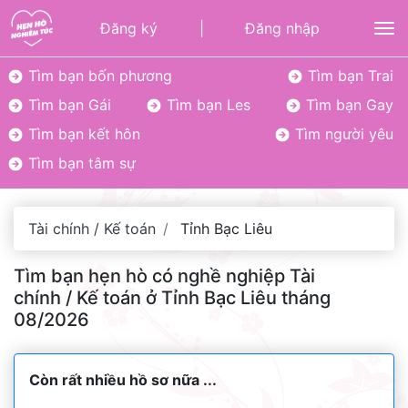
Đăng ký
|
Đăng nhập
To
Tìm bạn bốn phương
Tìm bạn Trai
Tìm bạn Gái
Tìm bạn Les
Tìm bạn Gay
Tìm bạn kết hôn
Tìm người yêu
Tìm bạn tâm sự
Tài chính / Kế toán
Tỉnh Bạc Liêu
Tìm bạn hẹn hò có nghề nghiệp Tài
chính / Kế toán ở Tỉnh Bạc Liêu tháng
08/2026
Còn rất nhiều hồ sơ nữa ...