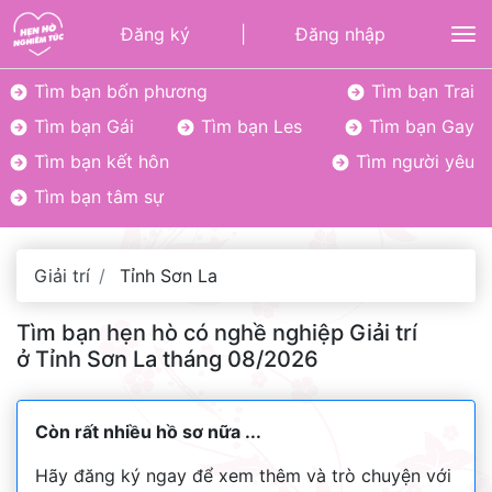
Đăng ký
|
Đăng nhập
To
Tìm bạn bốn phương
Tìm bạn Trai
Tìm bạn Gái
Tìm bạn Les
Tìm bạn Gay
Tìm bạn kết hôn
Tìm người yêu
Tìm bạn tâm sự
Giải trí
Tỉnh Sơn La
Tìm bạn hẹn hò có nghề nghiệp Giải trí
ở Tỉnh Sơn La tháng 08/2026
Còn rất nhiều hồ sơ nữa ...
Hãy đăng ký ngay để xem thêm và trò chuyện với