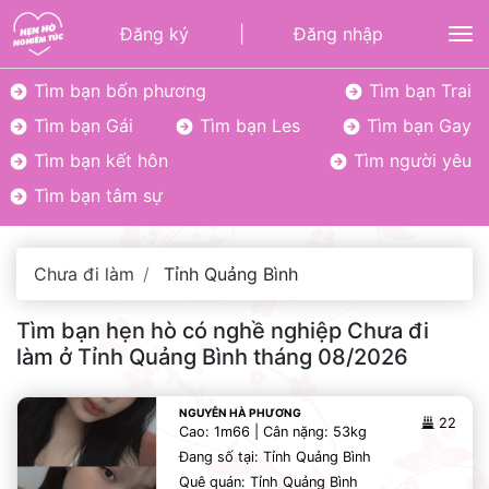
Đăng ký
|
Đăng nhập
To
Tìm bạn bốn phương
Tìm bạn Trai
Tìm bạn Gái
Tìm bạn Les
Tìm bạn Gay
Tìm bạn kết hôn
Tìm người yêu
Tìm bạn tâm sự
Chưa đi làm
Tỉnh Quảng Bình
Tìm bạn hẹn hò có nghề nghiệp Chưa đi
làm ở Tỉnh Quảng Bình tháng 08/2026
NGUYỄN HÀ PHƯƠNG
22
Cao: 1m66 | Cân nặng: 53kg
Đang số tại: Tỉnh Quảng Bình
Quê quán: Tỉnh Quảng Bình