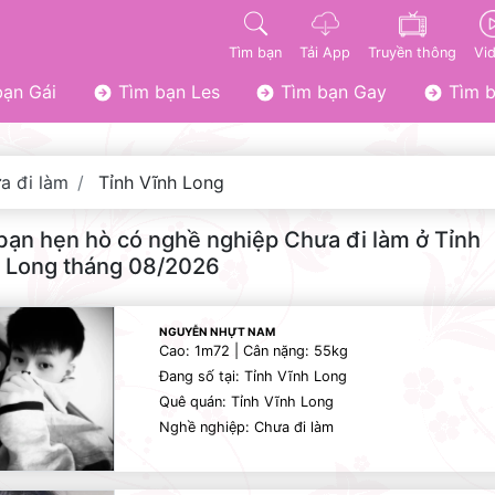
Tìm bạn
Tải App
Truyền thông
Vi
ạn Gái
Tìm bạn Les
Tìm bạn Gay
Tìm b
a đi làm
Tỉnh Vĩnh Long
bạn hẹn hò có nghề nghiệp Chưa đi làm ở Tỉnh
 Long tháng 08/2026
NGUYỄN NHỰT NAM
Cao: 1m72 | Cân nặng: 55kg
Đang số tại: Tỉnh Vĩnh Long
Quê quán: Tỉnh Vĩnh Long
Nghề nghiệp: Chưa đi làm