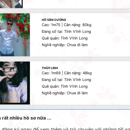
HỒ VĂN CƯỜNG
Cao: 1m75 | Cân nặng: 80kg
Đang số tại: Tỉnh Vĩnh Long
Quê quán: Tỉnh Vĩnh Long
Nghề nghiệp: Chưa đi làm
THÙY LINH
Cao: 1m69 | Cân nặng: 48kg
Đang số tại: Tỉnh Vĩnh Long
Quê quán: Tỉnh Vĩnh Long
Nghề nghiệp: Chưa đi làm
 rất nhiều hồ sơ nữa ...
 đăng ký ngay để xem thêm và trò chuyện với những hồ s