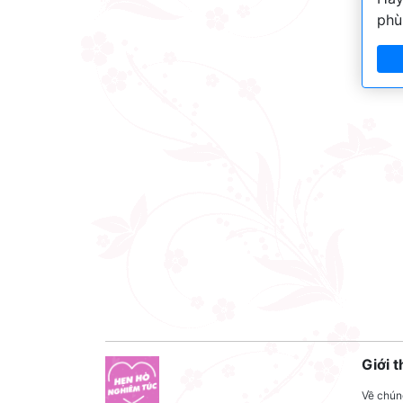
phù
Giới t
Về chúng