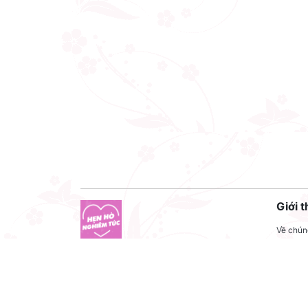
Giới t
Về chúng
Liên hệ
Công ty cổ phần VNCT Group
Liên hệ
Mã số thuế: 0110284788
Tuyển 
Hotline: 086 86 86 440
Điều kh