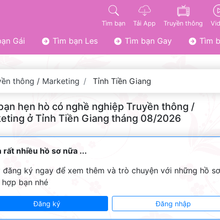
Tìm bạn
Tải App
Truyền thông
Vi
ạn Gái
Tìm bạn Les
Tìm bạn Gay
Tìm b
yền thông / Marketing
Tỉnh Tiền Giang
bạn hẹn hò có nghề nghiệp Truyền thông /
eting ở Tỉnh Tiền Giang tháng 08/2026
 rất nhiều hồ sơ nữa ...
 đăng ký ngay để xem thêm và trò chuyện với những hồ s
 hợp bạn nhé
Đăng ký
Đăng nhập