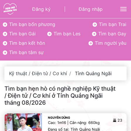
Đăng ký
|
Đăng nhập
To
Tìm bạn bốn phương
Tìm bạn Trai
Tìm bạn Gái
Tìm bạn Les
Tìm bạn Gay
Tìm bạn kết hôn
Tìm người yêu
Tìm bạn tâm sự
Kỹ thuật / Điện tử / Cơ khí
Tỉnh Quảng Ngãi
Tìm bạn hẹn hò có nghề nghiệp Kỹ thuật
/ Điện tử / Cơ khí ở Tỉnh Quảng Ngãi
tháng 08/2026
NGUYỄN DŨNG
23
Cao: 1m16 | Cân nặng: 660kg
Đang số tại: Tỉnh Quảng Ngãi