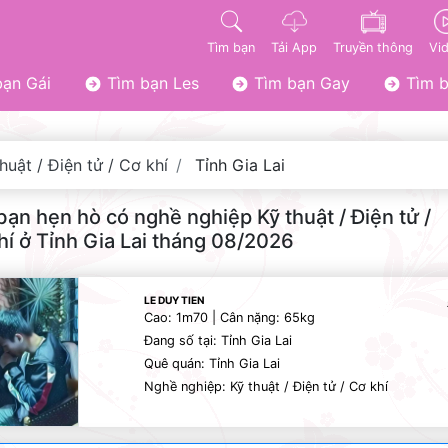
Tìm bạn
Tải App
Truyền thông
Vi
ạn Gái
Tìm bạn Les
Tìm bạn Gay
Tìm b
huật / Điện tử / Cơ khí
Tỉnh Gia Lai
bạn hẹn hò có nghề nghiệp Kỹ thuật / Điện tử /
hí ở Tỉnh Gia Lai tháng 08/2026
LE DUY TIEN
Cao: 1m70 | Cân nặng: 65kg
Đang số tại: Tỉnh Gia Lai
Quê quán: Tỉnh Gia Lai
Nghề nghiệp: Kỹ thuật / Điện tử / Cơ khí