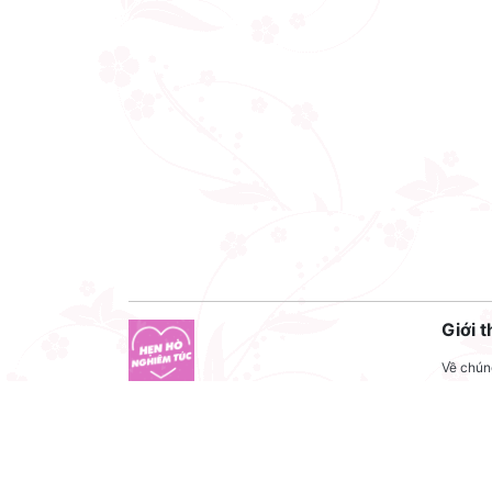
Giới t
Về chúng
Liên hệ
Công ty cổ phần VNCT Group
Liên hệ
Mã số thuế: 0110284788
Tuyển 
Hotline: 086 86 86 440
Điều kh