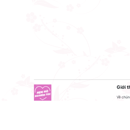
Giới t
Về chúng
Liên hệ
Công ty cổ phần VNCT Group
Liên hệ
Mã số thuế: 0110284788
Tuyển 
Hotline: 086 86 86 440
Điều kh