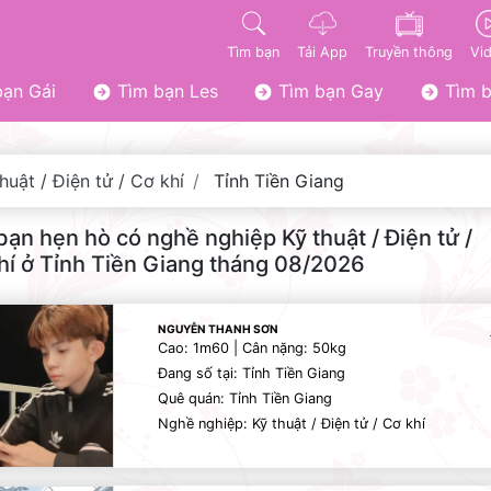
Tìm bạn
Tải App
Truyền thông
Vi
ạn Gái
Tìm bạn Les
Tìm bạn Gay
Tìm b
huật / Điện tử / Cơ khí
Tỉnh Tiền Giang
bạn hẹn hò có nghề nghiệp Kỹ thuật / Điện tử /
hí ở Tỉnh Tiền Giang tháng 08/2026
NGUYỄN THANH SƠN
Cao: 1m60 | Cân nặng: 50kg
Đang số tại: Tỉnh Tiền Giang
Quê quán: Tỉnh Tiền Giang
Nghề nghiệp: Kỹ thuật / Điện tử / Cơ khí