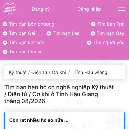
Đăng ký
|
Đăng nhập
To
Tìm bạn bốn phương
Tìm bạn Trai
Tìm bạn Gái
Tìm bạn Les
Tìm bạn Gay
Tìm bạn kết hôn
Tìm người yêu
Tìm bạn tâm sự
Kỹ thuật / Điện tử / Cơ khí
Tỉnh Hậu Giang
Tìm bạn hẹn hò có nghề nghiệp Kỹ thuật
/ Điện tử / Cơ khí ở Tỉnh Hậu Giang
tháng 08/2026
Còn rất nhiều hồ sơ nữa ...