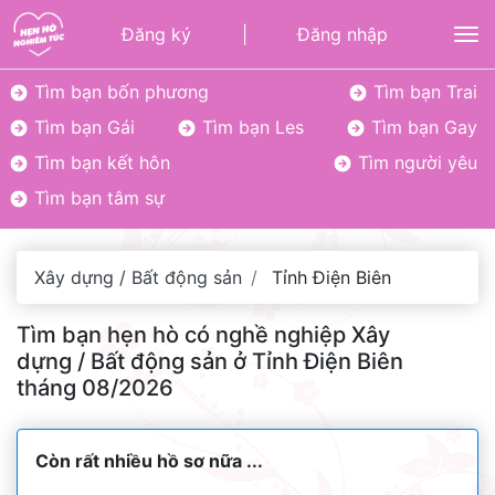
Đăng ký
|
Đăng nhập
To
Tìm bạn bốn phương
Tìm bạn Trai
Tìm bạn Gái
Tìm bạn Les
Tìm bạn Gay
Tìm bạn kết hôn
Tìm người yêu
Tìm bạn tâm sự
Xây dựng / Bất động sản
Tỉnh Điện Biên
Tìm bạn hẹn hò có nghề nghiệp Xây
dựng / Bất động sản ở Tỉnh Điện Biên
tháng 08/2026
Còn rất nhiều hồ sơ nữa ...