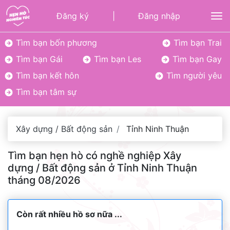
Đăng ký
|
Đăng nhập
To
Tìm bạn bốn phương
Tìm bạn Trai
Tìm bạn Gái
Tìm bạn Les
Tìm bạn Gay
Tìm bạn kết hôn
Tìm người yêu
Tìm bạn tâm sự
Xây dựng / Bất động sản
Tỉnh Ninh Thuận
Tìm bạn hẹn hò có nghề nghiệp Xây
dựng / Bất động sản ở Tỉnh Ninh Thuận
tháng 08/2026
Còn rất nhiều hồ sơ nữa ...