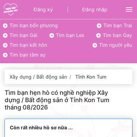
Đăng ký
|
Đăng nhập
To
Tìm bạn bốn phương
Tìm bạn Trai
Tìm bạn Gái
Tìm bạn Les
Tìm bạn Gay
Tìm bạn kết hôn
Tìm người yêu
Tìm bạn tâm sự
Xây dựng / Bất động sản
Tỉnh Kon Tum
Tìm bạn hẹn hò có nghề nghiệp Xây
dựng / Bất động sản ở Tỉnh Kon Tum
tháng 08/2026
Còn rất nhiều hồ sơ nữa ...