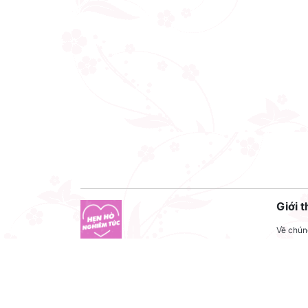
Giới t
Về chúng
Liên hệ
Công ty cổ phần VNCT Group
Liên hệ
Mã số thuế: 0110284788
Tuyển 
Hotline: 086 86 86 440
Điều kh