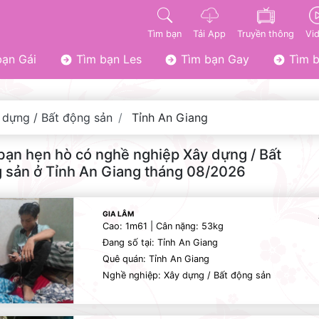
Tìm bạn
Tải App
Truyền thông
Vi
ạn Gái
Tìm bạn Les
Tìm bạn Gay
Tìm b
 dựng / Bất động sản
Tỉnh An Giang
bạn hẹn hò có nghề nghiệp Xây dựng / Bất
 sản ở Tỉnh An Giang tháng 08/2026
GIA LÂM
Cao: 1m61 | Cân nặng: 53kg
Đang số tại: Tỉnh An Giang
Quê quán: Tỉnh An Giang
Nghề nghiệp: Xây dựng / Bất động sản