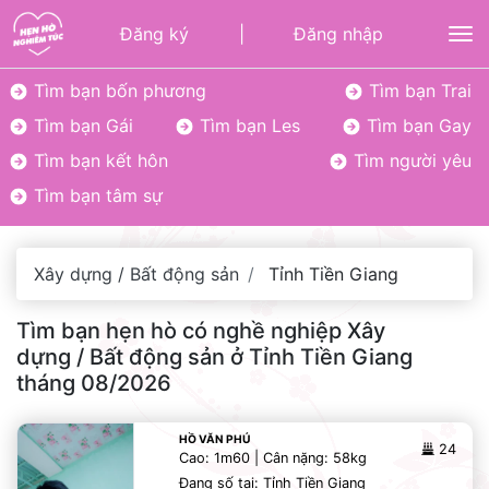
Đăng ký
|
Đăng nhập
To
Tìm bạn bốn phương
Tìm bạn Trai
Tìm bạn Gái
Tìm bạn Les
Tìm bạn Gay
Tìm bạn kết hôn
Tìm người yêu
Tìm bạn tâm sự
Xây dựng / Bất động sản
Tỉnh Tiền Giang
Tìm bạn hẹn hò có nghề nghiệp Xây
dựng / Bất động sản ở Tỉnh Tiền Giang
tháng 08/2026
HỒ VĂN PHÚ
24
Cao: 1m60 | Cân nặng: 58kg
Đang số tại: Tỉnh Tiền Giang