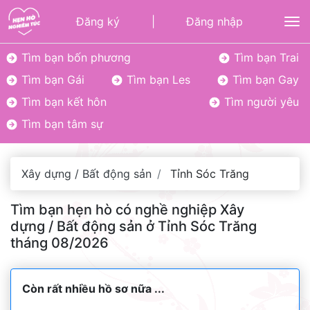
Đăng ký
|
Đăng nhập
To
Tìm bạn bốn phương
Tìm bạn Trai
Tìm bạn Gái
Tìm bạn Les
Tìm bạn Gay
Tìm bạn kết hôn
Tìm người yêu
Tìm bạn tâm sự
Xây dựng / Bất động sản
Tỉnh Sóc Trăng
Tìm bạn hẹn hò có nghề nghiệp Xây
dựng / Bất động sản ở Tỉnh Sóc Trăng
tháng 08/2026
Còn rất nhiều hồ sơ nữa ...