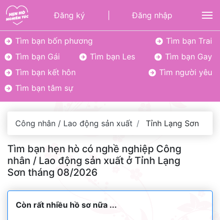
Đăng ký
|
Đăng nhập
To
Tìm bạn bốn phương
Tìm bạn Trai
Tìm bạn Gái
Tìm bạn Les
Tìm bạn Gay
Tìm bạn kết hôn
Tìm người yêu
Tìm bạn tâm sự
Công nhân / Lao động sản xuất
Tỉnh Lạng Sơn
Tìm bạn hẹn hò có nghề nghiệp Công
nhân / Lao động sản xuất ở Tỉnh Lạng
Sơn tháng 08/2026
Còn rất nhiều hồ sơ nữa ...