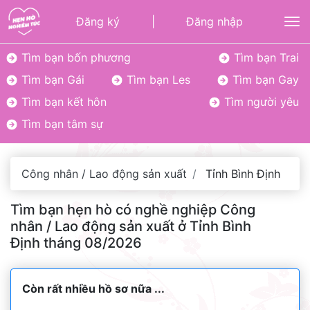
Đăng ký
|
Đăng nhập
To
Tìm bạn bốn phương
Tìm bạn Trai
Tìm bạn Gái
Tìm bạn Les
Tìm bạn Gay
Tìm bạn kết hôn
Tìm người yêu
Tìm bạn tâm sự
Công nhân / Lao động sản xuất
Tỉnh Bình Định
Tìm bạn hẹn hò có nghề nghiệp Công
nhân / Lao động sản xuất ở Tỉnh Bình
Định tháng 08/2026
Còn rất nhiều hồ sơ nữa ...