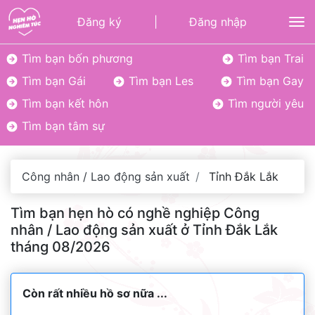
Đăng ký
|
Đăng nhập
To
Tìm bạn bốn phương
Tìm bạn Trai
Tìm bạn Gái
Tìm bạn Les
Tìm bạn Gay
Tìm bạn kết hôn
Tìm người yêu
Tìm bạn tâm sự
Công nhân / Lao động sản xuất
Tỉnh Đắk Lắk
Tìm bạn hẹn hò có nghề nghiệp Công
nhân / Lao động sản xuất ở Tỉnh Đắk Lắk
tháng 08/2026
Còn rất nhiều hồ sơ nữa ...