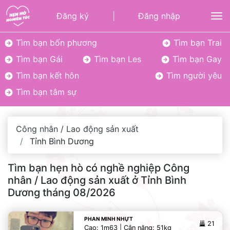
Đăng ký
|
Đăng nhập
To
Tìm bạn bốn phương
Tìm bạn Trai
Tìm bạn Gái
Tìm bạn Les
Tìm bạn Gay
Tìm bạn kết hôn
Tìm người yêu
Tìm bạn tâm sự
Công nhân / Lao động sản xuất
Tỉnh Bình Dương
Tìm bạn hẹn hò có nghề nghiệp Công
nhân / Lao động sản xuất ở Tỉnh Bình
Dương tháng 08/2026
PHAN MINH NHỰT
21
Cao: 1m63 | Cân nặng: 51kg