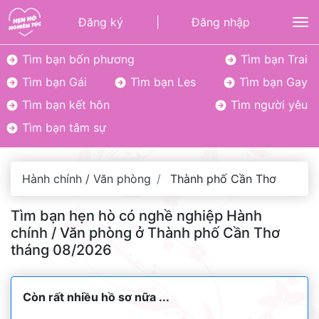
Đăng ký
|
Đăng nhập
To
Tìm bạn bốn phương
Tìm bạn Trai
Tìm bạn Gái
Tìm bạn Les
Tìm bạn Gay
Tìm bạn kết hôn
Tìm người yêu
Tìm bạn tâm sự
Hành chính / Văn phòng
Thành phố Cần Thơ
Tìm bạn hẹn hò có nghề nghiệp Hành
chính / Văn phòng ở Thành phố Cần Thơ
tháng 08/2026
Còn rất nhiều hồ sơ nữa ...