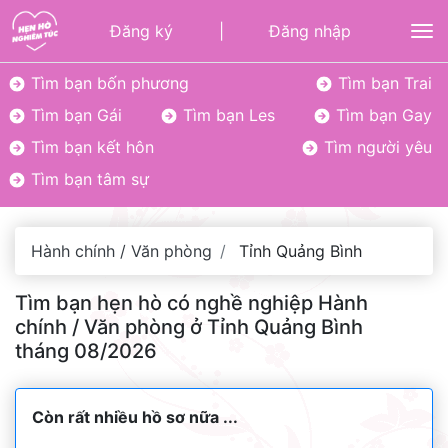
Đăng ký
|
Đăng nhập
To
Tìm bạn bốn phương
Tìm bạn Trai
Tìm bạn Gái
Tìm bạn Les
Tìm bạn Gay
Tìm bạn kết hôn
Tìm người yêu
Tìm bạn tâm sự
Hành chính / Văn phòng
Tỉnh Quảng Bình
Tìm bạn hẹn hò có nghề nghiệp Hành
chính / Văn phòng ở Tỉnh Quảng Bình
tháng 08/2026
Còn rất nhiều hồ sơ nữa ...