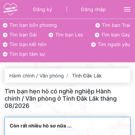
Đăng ký
|
Đăng nhập
To
Tìm bạn bốn phương
Tìm bạn Trai
Tìm bạn Gái
Tìm bạn Les
Tìm bạn Gay
Tìm bạn kết hôn
Tìm người yêu
Tìm bạn tâm sự
Hành chính / Văn phòng
Tỉnh Đắk Lắk
Tìm bạn hẹn hò có nghề nghiệp Hành
chính / Văn phòng ở Tỉnh Đắk Lắk tháng
08/2026
Còn rất nhiều hồ sơ nữa ...