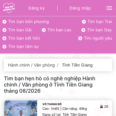
Đăng ký
|
Đăng nhập
To
Tìm bạn bốn phương
Tìm bạn Trai
Tìm bạn Gái
Tìm bạn Les
Tìm bạn Gay
Tìm bạn kết hôn
Tìm người yêu
Tìm bạn tâm sự
Hành chính / Văn phòng
Tỉnh Tiền Giang
Tìm bạn hẹn hò có nghề nghiệp Hành
chính / Văn phòng ở Tỉnh Tiền Giang
tháng 08/2026
VÕ THÀNH ĐÔ
26
Cao: 1m65 | Cân nặng: 49kg
Đang số tại: Tỉnh Tiền Giang