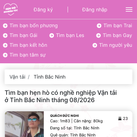
Đăng ký
|
Đăng nhập
To
Tìm bạn bốn phương
Tìm bạn Trai
Tìm bạn Gái
Tìm bạn Les
Tìm bạn Gay
Tìm bạn kết hôn
Tìm người yêu
Tìm bạn tâm sự
Vận tải
Tỉnh Bắc Ninh
Tìm bạn hẹn hò có nghề nghiệp Vận tải
ở Tỉnh Bắc Ninh tháng 08/2026
QUÁCH ĐỨC NGHI
23
Cao: 1m83 | Cân nặng: 80kg
Đang số tại: Tỉnh Bắc Ninh
Quê quán: Tỉnh Bắc Ninh