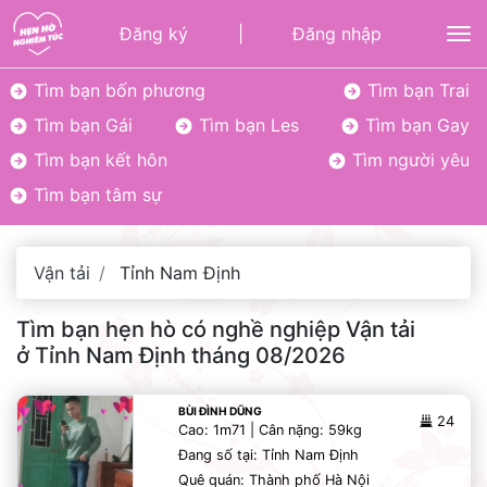
Đăng ký
|
Đăng nhập
To
Tìm bạn bốn phương
Tìm bạn Trai
Tìm bạn Gái
Tìm bạn Les
Tìm bạn Gay
Tìm bạn kết hôn
Tìm người yêu
Tìm bạn tâm sự
Vận tải
Tỉnh Nam Định
Tìm bạn hẹn hò có nghề nghiệp Vận tải
ở Tỉnh Nam Định tháng 08/2026
BÙI ĐÌNH DŨNG
24
Cao: 1m71 | Cân nặng: 59kg
Đang số tại: Tỉnh Nam Định
Quê quán: Thành phố Hà Nội