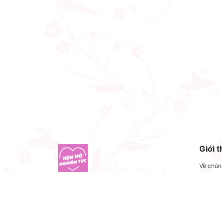
Giới t
Về chúng
Liên hệ
Công ty cổ phần VNCT Group
Liên hệ
Mã số thuế: 0110284788
Tuyển 
Hotline: 086 86 86 440
Điều kh