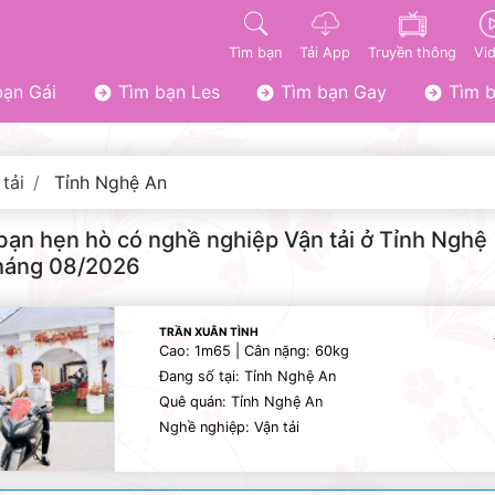
Tìm bạn
Tải App
Truyền thông
Vi
ạn Gái
Tìm bạn Les
Tìm bạn Gay
Tìm b
tải
Tỉnh Nghệ An
bạn hẹn hò có nghề nghiệp Vận tải ở Tỉnh Nghệ
háng 08/2026
TRẦN XUÂN TÌNH
Cao: 1m65 | Cân nặng: 60kg
Đang số tại: Tỉnh Nghệ An
Quê quán: Tỉnh Nghệ An
Nghề nghiệp: Vận tải