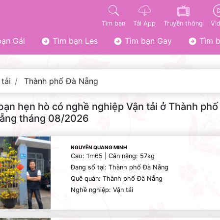
Tìm bạn
Tải App
Truyền thông
Vi
ạn Gái
Tìm bạn Les
Tìm bạn Gay
Tìm b
tải
Thành phố Đà Nẵng
bạn hẹn hò có nghề nghiệp Vận tải ở Thành phố
ẵng tháng 08/2026
NGUYỄN QUANG MINH
Cao: 1m65 | Cân nặng: 57kg
Đang số tại: Thành phố Đà Nẵng
Quê quán: Thành phố Đà Nẵng
Nghề nghiệp: Vận tải