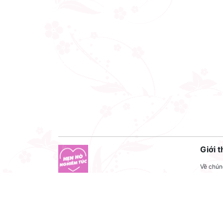
Giới t
Về chúng
Liên hệ
Công ty cổ phần VNCT Group
Liên hệ
Mã số thuế: 0110284788
Tuyển 
Hotline: 086 86 86 440
Điều kh