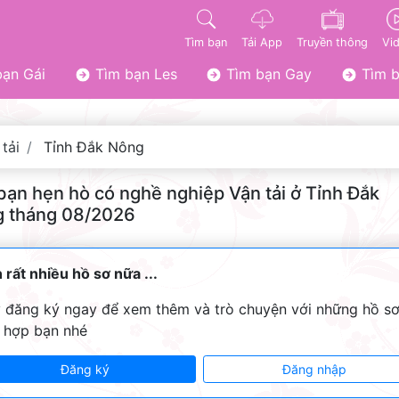
Tìm bạn
Tải App
Truyền thông
Vi
ạn Gái
Tìm bạn Les
Tìm bạn Gay
Tìm b
tải
Tỉnh Đắk Nông
bạn hẹn hò có nghề nghiệp Vận tải ở Tỉnh Đắk
 tháng 08/2026
 rất nhiều hồ sơ nữa ...
 đăng ký ngay để xem thêm và trò chuyện với những hồ s
 hợp bạn nhé
Đăng ký
Đăng nhập