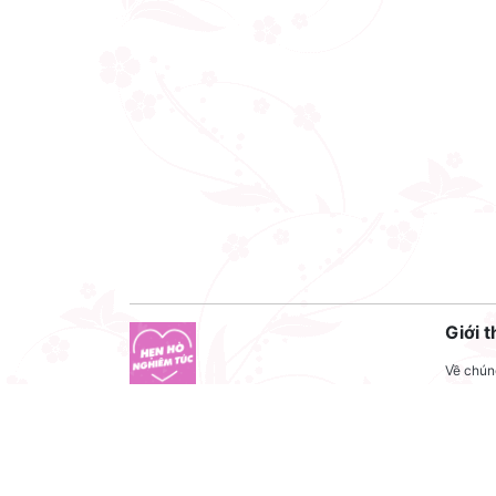
Giới t
Về chúng
Liên hệ
Công ty cổ phần VNCT Group
Liên hệ
Mã số thuế: 0110284788
Tuyển 
Hotline: 086 86 86 440
Điều kh