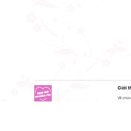
Giới t
Về chúng
Liên hệ
Công ty cổ phần VNCT Group
Liên hệ
Mã số thuế: 0110284788
Tuyển 
Hotline: 086 86 86 440
Điều kh