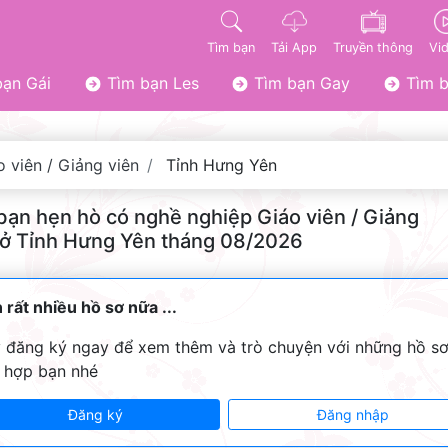
Tìm bạn
Tải App
Truyền thông
Vi
ạn Gái
Tìm bạn Les
Tìm bạn Gay
Tìm b
o viên / Giảng viên
Tỉnh Hưng Yên
bạn hẹn hò có nghề nghiệp Giáo viên / Giảng
 ở Tỉnh Hưng Yên tháng 08/2026
 rất nhiều hồ sơ nữa ...
 đăng ký ngay để xem thêm và trò chuyện với những hồ s
 hợp bạn nhé
Đăng ký
Đăng nhập