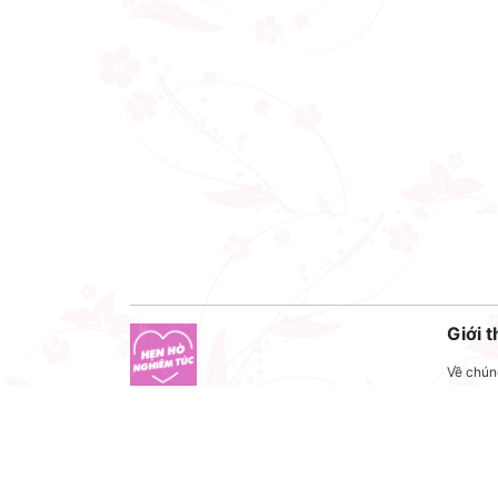
Giới t
Về chúng
Liên hệ
Công ty cổ phần VNCT Group
Liên hệ
Mã số thuế: 0110284788
Tuyển 
Hotline: 086 86 86 440
Điều kh