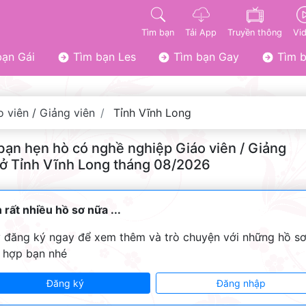
Tìm bạn
Tải App
Truyền thông
Vi
ạn Gái
Tìm bạn Les
Tìm bạn Gay
Tìm b
o viên / Giảng viên
Tỉnh Vĩnh Long
bạn hẹn hò có nghề nghiệp Giáo viên / Giảng
 ở Tỉnh Vĩnh Long tháng 08/2026
 rất nhiều hồ sơ nữa ...
 đăng ký ngay để xem thêm và trò chuyện với những hồ s
 hợp bạn nhé
Đăng ký
Đăng nhập