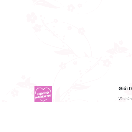
Giới t
Về chúng
Liên hệ
Công ty cổ phần VNCT Group
Liên hệ
Mã số thuế: 0110284788
Tuyển 
Hotline: 086 86 86 440
Điều kh