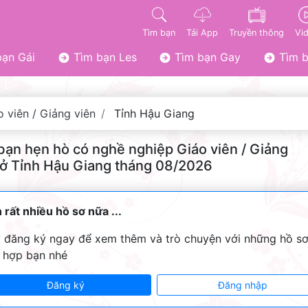
Tìm bạn
Tải App
Truyền thông
Vi
ạn Gái
Tìm bạn Les
Tìm bạn Gay
Tìm b
o viên / Giảng viên
Tỉnh Hậu Giang
bạn hẹn hò có nghề nghiệp Giáo viên / Giảng
 ở Tỉnh Hậu Giang tháng 08/2026
 rất nhiều hồ sơ nữa ...
 đăng ký ngay để xem thêm và trò chuyện với những hồ s
 hợp bạn nhé
Đăng ký
Đăng nhập