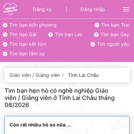
Đăng ký
|
Đăng nhập
To
Tìm bạn bốn phương
Tìm bạn Trai
Tìm bạn Gái
Tìm bạn Les
Tìm bạn Gay
Tìm bạn kết hôn
Tìm người yêu
Tìm bạn tâm sự
Giáo viên / Giảng viên
Tỉnh Lai Châu
Tìm bạn hẹn hò có nghề nghiệp Giáo
viên / Giảng viên ở Tỉnh Lai Châu tháng
08/2026
Còn rất nhiều hồ sơ nữa ...