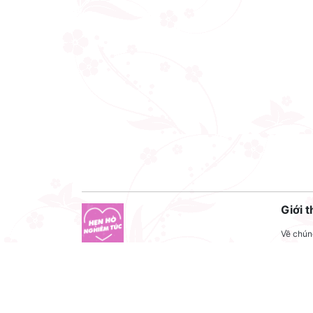
Giới t
Về chúng
Liên hệ
Công ty cổ phần VNCT Group
Liên hệ
Mã số thuế: 0110284788
Tuyển 
Hotline: 086 86 86 440
Điều kh