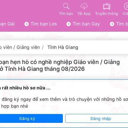
Tìm bạn
Tải App
Truyền thông
Vi
ạn Gái
Tìm bạn Les
Tìm bạn Gay
Tìm b
o viên / Giảng viên
Tỉnh Hà Giang
bạn hẹn hò có nghề nghiệp Giáo viên / Giảng
 ở Tỉnh Hà Giang tháng 08/2026
 rất nhiều hồ sơ nữa ...
 đăng ký ngay để xem thêm và trò chuyện với những hồ s
 hợp bạn nhé
Đăng ký
Đăng nhập