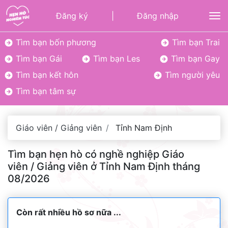
Đăng ký
|
Đăng nhập
To
Tìm bạn bốn phương
Tìm bạn Trai
Tìm bạn Gái
Tìm bạn Les
Tìm bạn Gay
Tìm bạn kết hôn
Tìm người yêu
Tìm bạn tâm sự
Giáo viên / Giảng viên
Tỉnh Nam Định
Tìm bạn hẹn hò có nghề nghiệp Giáo
viên / Giảng viên ở Tỉnh Nam Định tháng
08/2026
Còn rất nhiều hồ sơ nữa ...