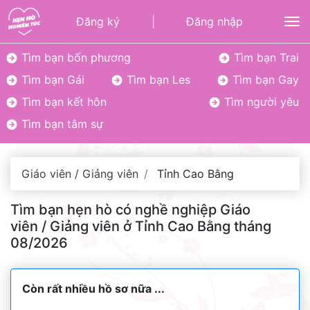
Đăng ký
|
Đăng nhập
To
Tìm bạn bốn phương
Tìm bạn Trai
Tìm bạn Gái
Tìm bạn Les
Tìm bạn Gay
Tìm bạn kết hôn
Tìm người yêu
Tìm bạn tâm sự
Giáo viên / Giảng viên
Tỉnh Cao Bằng
Tìm bạn hẹn hò có nghề nghiệp Giáo
viên / Giảng viên ở Tỉnh Cao Bằng tháng
08/2026
Còn rất nhiều hồ sơ nữa ...